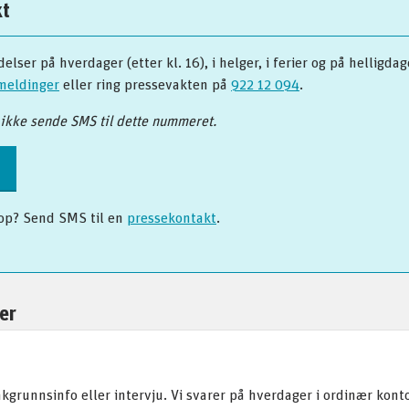
kt
elser på hverdager (etter kl. 16), i helger, i ferier og på helligdag
smeldinger
eller ring pressevakten på
922 12 094
.
ikke sende SMS til dette nummeret.
op? Send SMS til en
pressekontakt
.
er
kgrunnsinfo eller intervju. Vi svarer på hverdager i ordinær konto