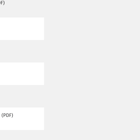
F)
g
(PDF)