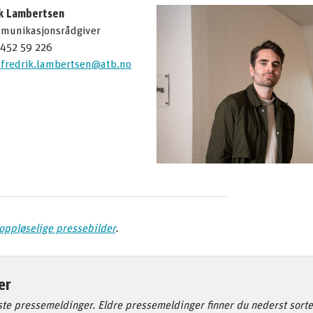
ik Lambertsen
munikasjonsrådgiver
 452 59 226
-fredrik.lambertsen@atb.no
yoppløselige pressebilder
.
er
ste pressemeldinger. Eldre pressemeldinger finner du nederst sorter