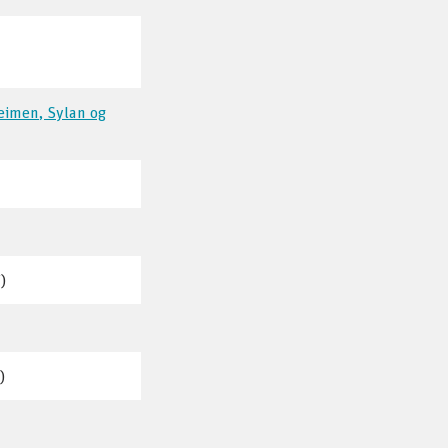
heimen, Sylan og
)
)