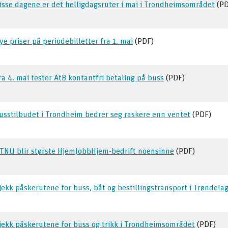
isse dagene er det helligdagsruter i mai i Trondheimsområdet
(PD
ye priser på periodebilletter fra 1. mai
(PDF)
ra 4. mai tester AtB kontantfri betaling på buss
(PDF)
usstilbudet i Trondheim bedrer seg raskere enn ventet
(PDF)
TNU blir største HjemJobbHjem-bedrift noensinne
(PDF)
jekk påskerutene for buss, båt og bestillingstransport i Trøndela
jekk påskerutene for buss og trikk i Trondheimsområdet
(PDF)