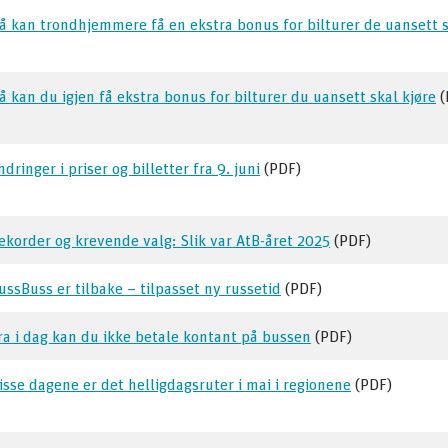
å kan trondhjemmere få en ekstra bonus for bilturer de uansett s
å kan du igjen få ekstra bonus for bilturer du uansett skal kjøre
(
ndringer i priser og billetter fra 9. juni
(PDF)
ekorder og krevende valg: Slik var AtB-året 2025
(PDF)
ussBuss er tilbake – tilpasset ny russetid
(PDF)
ra i dag kan du ikke betale kontant på bussen
(PDF)
isse dagene er det helligdagsruter i mai i regionene
(PDF)