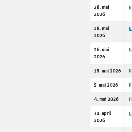
28. mai
N
2026
28. mai
N
2026
26. mai
E
2026
18. mai 2026
R
5. mai 2026
R
4. mai 2026
F
30. april
D
2026