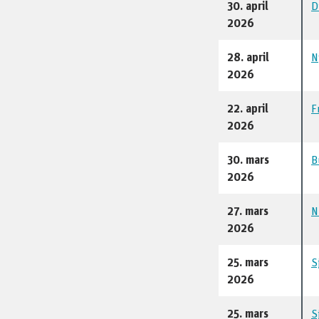
30. april
D
2026
28. april
N
2026
22. april
F
2026
30. mars
B
2026
27. mars
N
2026
25. mars
S
2026
25. mars
S