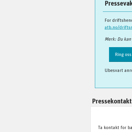
Presseva
For driftshend
atb.no/drift
Merk: Du kan 
Ring oss
Ubesvart anr
Pressekontakt
Ta kontakt for ba