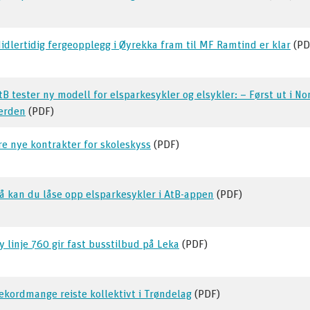
idlertidig fergeopplegg i Øyrekka fram til MF Ramtind er klar
(PD
tB tester ny modell for elsparkesykler og elsykler: – Først ut i Nor
erden
(PDF)
re nye kontrakter for skoleskyss
(PDF)
å kan du låse opp elsparkesykler i AtB-appen
(PDF)
y linje 760 gir fast busstilbud på Leka
(PDF)
ekordmange reiste kollektivt i Trøndelag
(PDF)