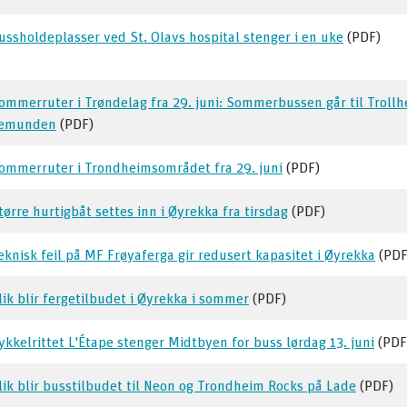
ussholdeplasser ved St. Olavs hospital stenger i en uke
(PDF)
ommerruter i Trøndelag fra 29. juni: Sommerbussen går til Troll
emunden
(PDF)
ommerruter i Trondheimsområdet fra 29. juni
(PDF)
tørre hurtigbåt settes inn i Øyrekka fra tirsdag
(PDF)
eknisk feil på MF Frøyaferga gir redusert kapasitet i Øyrekka
(PDF
lik blir fergetilbudet i Øyrekka i sommer
(PDF)
ykkelrittet L'Étape stenger Midtbyen for buss lørdag 13. juni
(PDF
lik blir busstilbudet til Neon og Trondheim Rocks på Lade
(PDF)