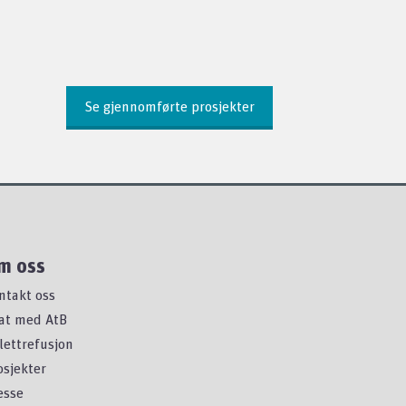
Se gjennomførte prosjekter
m oss
ntakt oss
at med AtB
llettrefusjon
osjekter
esse