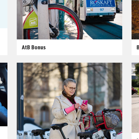
AtB Bonus
B