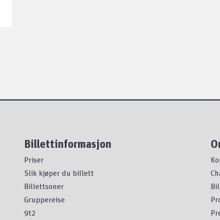
Billettinformasjon
O
Priser
Ko
Slik kjøper du billett
Ch
Billettsoner
Bi
Gruppereise
Pr
9t2
Pr