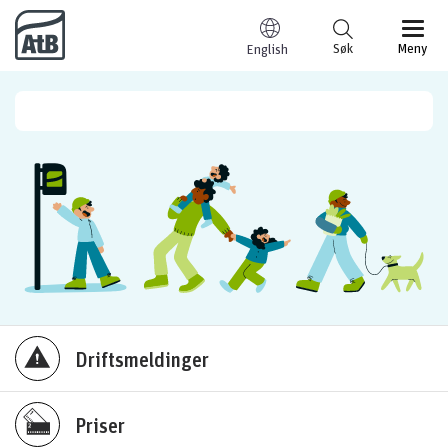
Til innhold
Søk
Meny
English
Driftsmeldinger
Priser