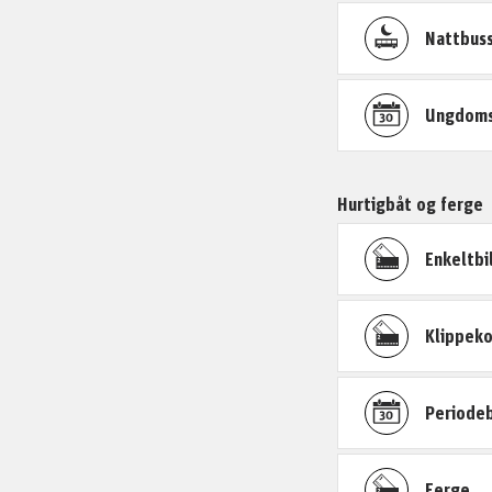
Nattbuss
Ungdomsb
Hurtigbåt og ferge
Enkeltbi
Klippeko
Periodeb
Ferge