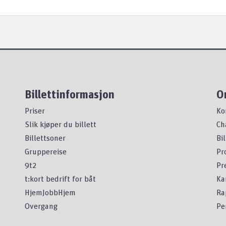
Billettinformasjon
O
Priser
Ko
Slik kjøper du billett
Ch
Billettsoner
Bi
Gruppereise
Pr
9t2
Pr
t:kort bedrift for båt
Ka
HjemJobbHjem
Ra
Overgang
Pe