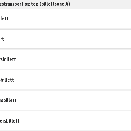
ingstransport og tog (billettsone A)
llett
rt
sbillett
billett
sbillett
rsbillett