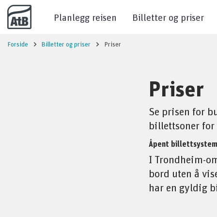
Til innhold
Planlegg reisen
Billetter og priser
Forside
Billetter og priser
Priser
Priser
Se prisen for bu
billettsoner for
Åpent billettsyste
I Trondheim-omr
bord uten å vis
har en gyldig b