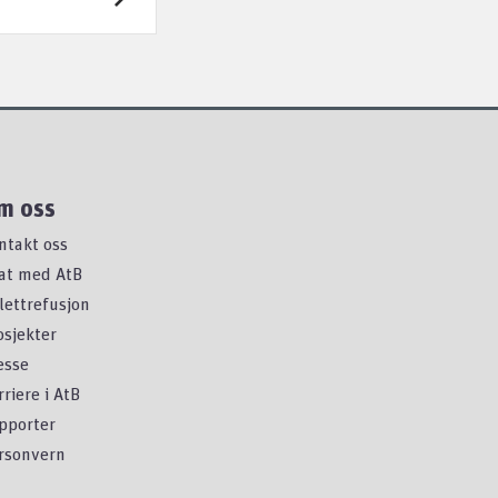
m oss
ntakt oss
at med AtB
llettrefusjon
osjekter
esse
rriere i AtB
pporter
rsonvern