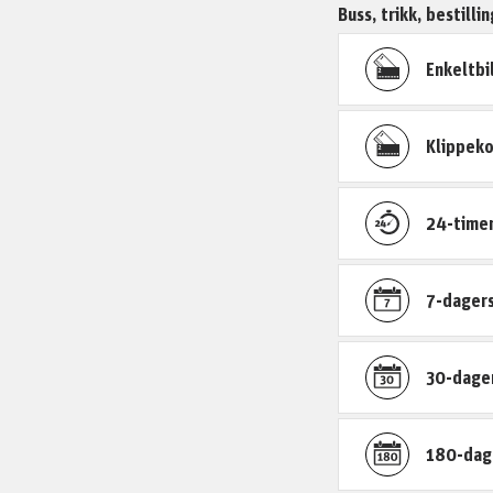
Buss, trikk, bestill
Enkeltbi
Klippeko
24-timer
7-dagers
30-dager
180-dage