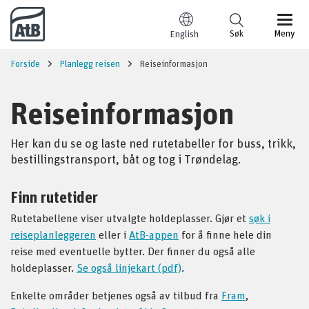
Til innhold
Søk
Meny
English
Forside
Planlegg reisen
Reiseinformasjon
Reiseinformasjon
Her kan du se og laste ned rutetabeller for buss, trikk,
bestillingstransport, båt og tog i Trøndelag.
Finn rutetider
Rutetabellene viser utvalgte holdeplasser. Gjør et
søk i
reiseplanleggeren
eller i
AtB-appen
for å finne hele din
reise med eventuelle bytter. Der finner du også alle
holdeplasser.
Se også linjekart (pdf)
.
Enkelte områder betjenes også av tilbud fra
Fram
,