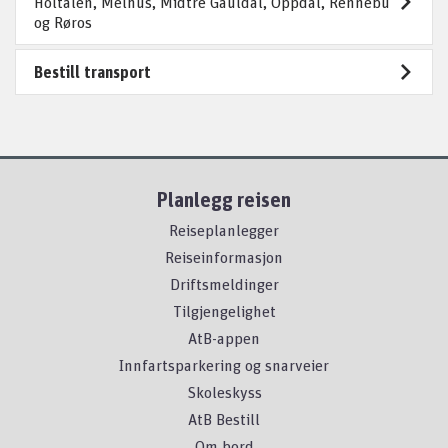
Holtålen, Melhus, Midtre Gauldal, Oppdal, Rennebu
og Røros
Bestill transport
Planlegg reisen
Reiseplanlegger
Reiseinformasjon
Driftsmeldinger
Tilgjengelighet
AtB-appen
Innfartsparkering og snarveier
Skoleskyss
AtB Bestill
Om bord