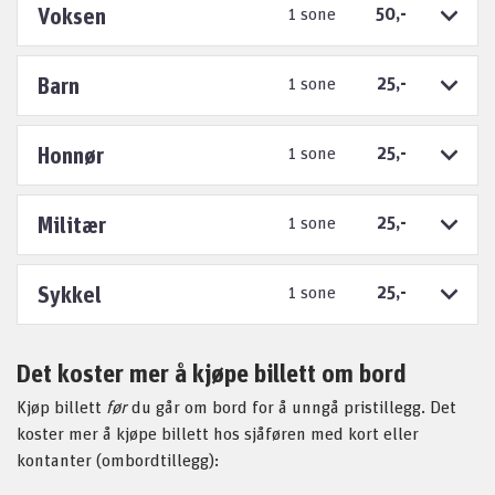
Voksen
1 sone
50,-
Barn
1 sone
25,-
Honnør
1 sone
25,-
Militær
1 sone
25,-
Sykkel
1 sone
25,-
Det koster mer å kjøpe billett om bord
Kjøp billett
før
du går om bord for å unngå pristillegg. Det
koster mer å kjøpe billett hos sjåføren med kort eller
kontanter (ombordtillegg):