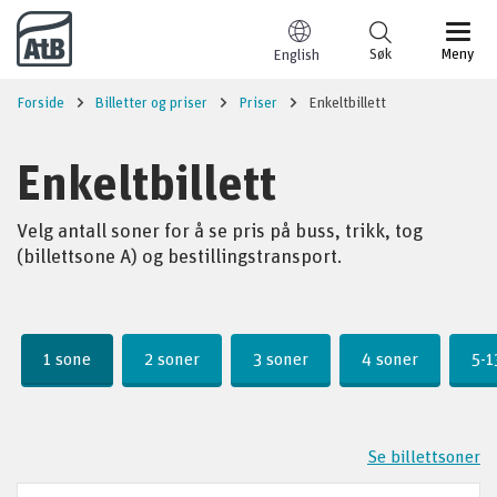
Til innhold
Søk
Meny
English
Forside
Billetter og priser
Priser
Enkeltbillett
Enkeltbillett
Velg antall soner for å se pris på buss, trikk, tog
(billettsone A) og bestillingstransport.
Pris
1 sone
2 soner
3 soner
4 soner
5-1
Se billettsoner