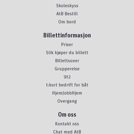
Skoleskyss
AtB Bestill
Om bord
Billettinformasjon
Priser
Slik kjøper du billett
Billettsoner
Gruppereise
9t2
t:kort bedrift for båt
HjemJobbHjem
Overgang
Om oss
Kontakt oss
Chat med AtB