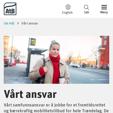
Til innhold
Søk
Meny
English
Om AtB
Vårt ansvar
Vårt ansvar
Vårt samfunnsansvar er å jobbe for et fremtidsrettet
og bærekraftig mobilitetstilbud for hele Trøndelag. De