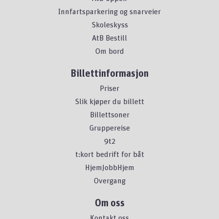
Innfartsparkering og snarveier
Skoleskyss
AtB Bestill
Om bord
Billettinformasjon
Priser
Slik kjøper du billett
Billettsoner
Gruppereise
9t2
t:kort bedrift for båt
HjemJobbHjem
Overgang
Om oss
Kontakt oss