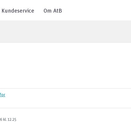
Kundeservice
Om AtB
for
26
kl. 12.25