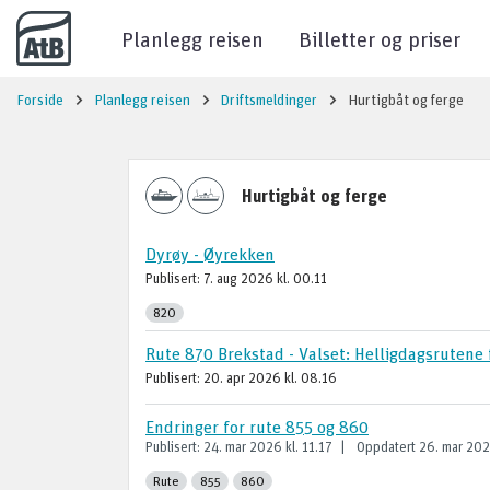
Til innhold
Planlegg reisen
Billetter og priser
Forside
Planlegg reisen
Driftsmeldinger
Hurtigbåt og ferge
Hurtigbåt og ferge
Dyrøy - Øyrekken
Publisert:
7. aug 2026
kl. 00.11
820
Rute 870 Brekstad - Valset: Helligdagsrutene 
Publisert:
20. apr 2026
kl. 08.16
Endringer for rute 855 og 860
Publisert:
24. mar 2026
kl.
11.17
Oppdatert
26. mar 20
Rute
855
860