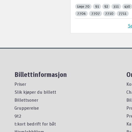
Linje 70
91
92
311
430
7706
7707
7710
7711
Se
Billettinformasjon
O
Priser
Ko
Slik kjøper du billett
Ch
Billettsoner
Bi
Gruppereise
Pr
9t2
Pr
t:kort bedrift for båt
Ka
HjemJobbHjem
Ra