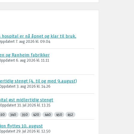
hospital er nå åpnet og klar til bruk.
Oppdatert
7. aug 2026
kl. 09.04
gen og Ranheim fabrikker
Oppdatert
6. aug 2026
kl. 11.11
rtidig stengt (4. til og med 9.august)
Oppdatert
3. aug 2026
kl. 14.26
tal øst midlertidig stengt
Oppdatert
31. jul 2026
kl. 13.35
310
340
350
420
440
450
452
on flyttes 10. august
Oppdatert
29. jul 2026
kl. 12.50