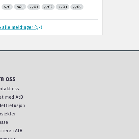
670
7425
7701
7702
7703
7705
 alle meldinger (13)
m oss
ntakt oss
at med AtB
llettrefusjon
osjekter
esse
rriere i AtB
pporter