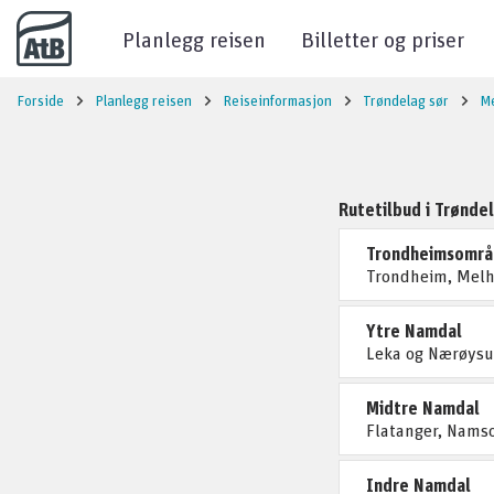
Til innhold
Planlegg reisen
Billetter og priser
Forside
Planlegg reisen
Reiseinformasjon
Trøndelag sør
M
Rutetilbud i Trønde
Trondheimsområ
Trondheim, Melh
Ytre Namdal
Leka og Nærøys
Midtre Namdal
Flatanger, Namso
Indre Namdal