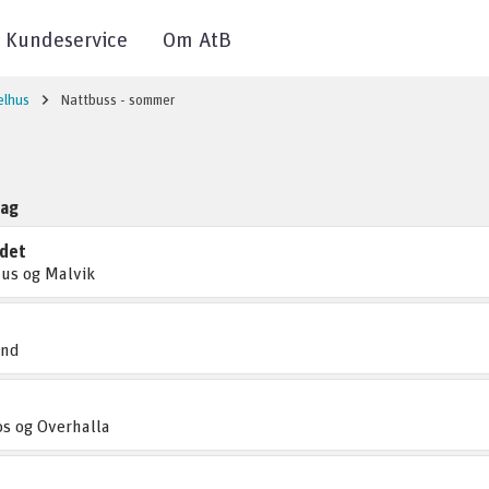
Kundeservice
Om AtB
elhus
Nattbuss - sommer
lag
det
us og Malvik
und
s og Overhalla