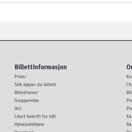
t
Billettinformasjon
O
Priser
Ko
Slik kjøper du billett
Ch
Billettsoner
Bi
Gruppereise
Pr
9t2
Pr
t:kort bedrift for båt
Ka
HjemJobbHjem
Ra