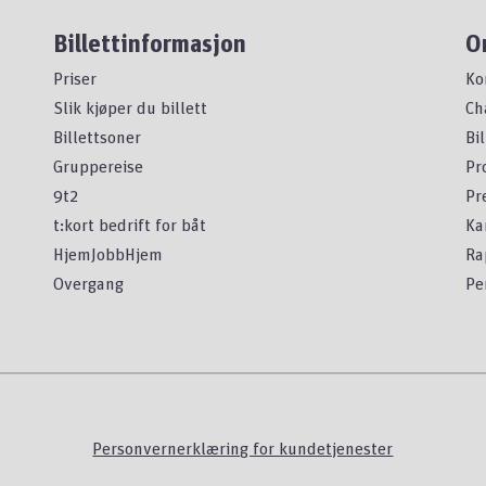
Billettinformasjon
O
Priser
Ko
Slik kjøper du billett
Ch
Billettsoner
Bi
Gruppereise
Pr
9t2
Pr
t:kort bedrift for båt
Ka
HjemJobbHjem
Ra
Overgang
Pe
Personvernerklæring for kundetjenester