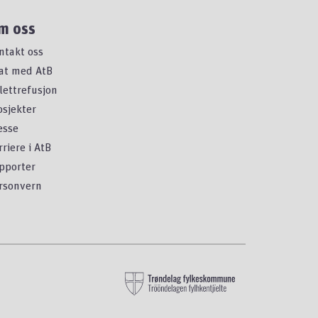
m oss
ntakt oss
at med AtB
llettrefusjon
osjekter
esse
rriere i AtB
pporter
rsonvern