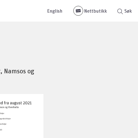
English
Nettbutikk
Søk
er, Namsos og