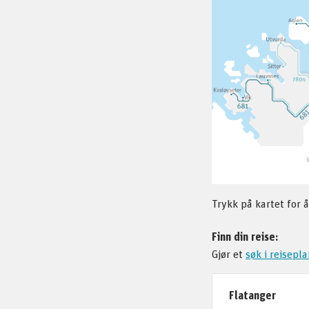
Trykk på kartet for å
Finn din reise:
Gjør et
søk i reisepl
Flatanger