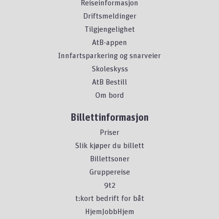
Reiseinformasjon
Driftsmeldinger
Tilgjengelighet
AtB-appen
Innfartsparkering og snarveier
Skoleskyss
AtB Bestill
Om bord
Billettinformasjon
Priser
Slik kjøper du billett
Billettsoner
Gruppereise
9t2
t:kort bedrift for båt
HjemJobbHjem