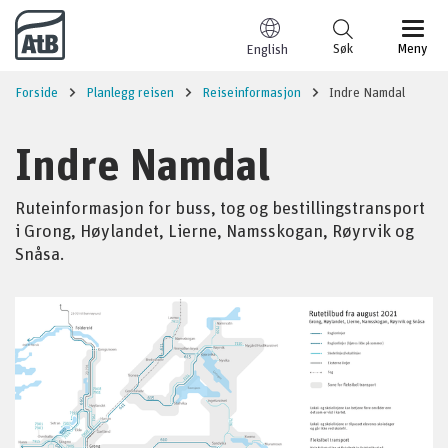
Til innhold
Søk
Meny
English
Forside
Planlegg reisen
Reiseinformasjon
Indre Namdal
Indre Namdal
Ruteinformasjon for buss, tog og bestillingstransport
i Grong, Høylandet, Lierne, Namsskogan, Røyrvik og
Snåsa.