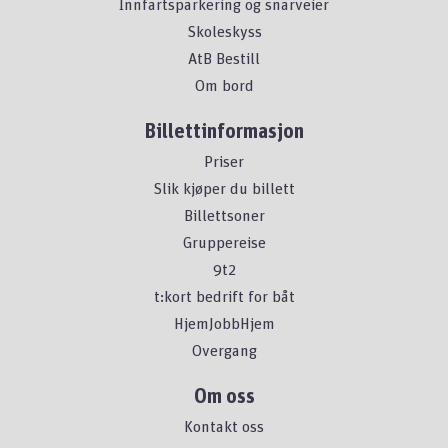
Innfartsparkering og snarveier
Skoleskyss
AtB Bestill
Om bord
Billettinformasjon
Priser
Slik kjøper du billett
Billettsoner
Gruppereise
9t2
t:kort bedrift for båt
HjemJobbHjem
Overgang
Om oss
Kontakt oss