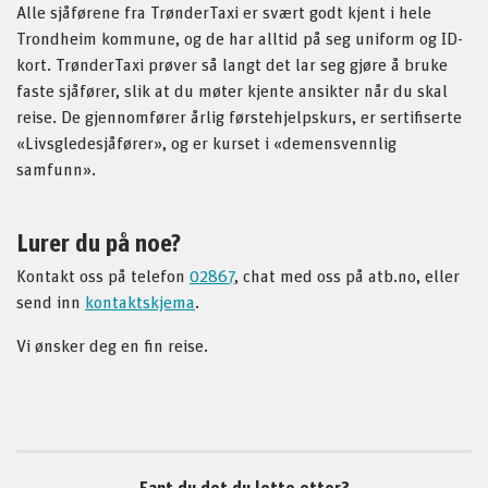
Alle sjåførene fra TrønderTaxi er svært godt kjent i hele
Trondheim kommune, og de har alltid på seg uniform og ID-
kort. TrønderTaxi prøver så langt det lar seg gjøre å bruke
faste sjåfører, slik at du møter kjente ansikter når du skal
reise. De gjennomfører årlig førstehjelpskurs, er sertifiserte
«Livsgledesjåfører», og er kurset i «demensvennlig
samfunn».
Lurer du på noe?
Kontakt oss på telefon
02867
, chat med oss på atb.no, eller
send inn
kontaktskjema
.
Vi ønsker deg en fin reise.
Fant du det du lette etter?