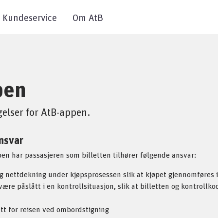
Kundeservice
Om AtB
pen
gelser for AtB-appen.
nsvar
pen har passasjeren som billetten tilhører følgende ansvar:
lig nettdekning under kjøpsprosessen slik at kjøpet gjennomføres i
ære påslått i en kontrollsituasjon, slik at billetten og kontrollk
ett for reisen ved ombordstigning