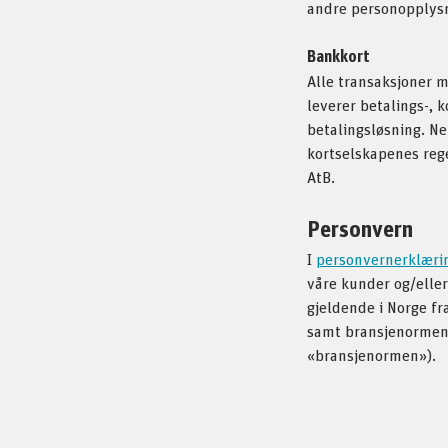
andre personopplysni
Bankkort
Alle transaksjoner m
leverer betalings-, k
betalingsløsning. Net
kortselskapenes rege
AtB.
Personvern
I
personvernerklæri
våre kunder og/eller
gjeldende i Norge fr
samt bransjenormen 
«bransjenormen»).