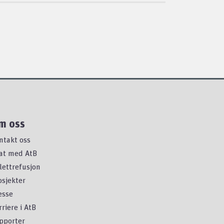
m oss
ntakt oss
at med AtB
llettrefusjon
osjekter
esse
rriere i AtB
pporter