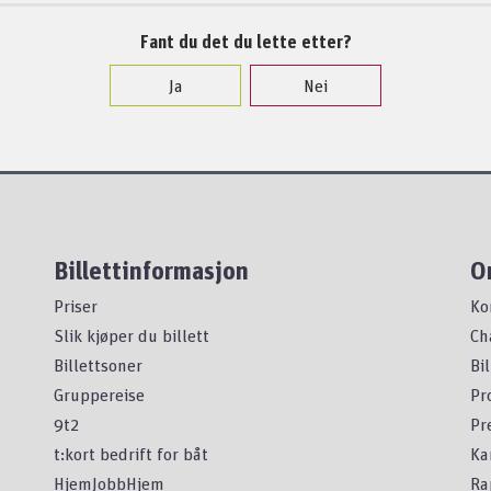
Fant du det du lette etter?
Ja
Nei
Billettinformasjon
O
Priser
Ko
Slik kjøper du billett
Ch
Billettsoner
Bi
Gruppereise
Pr
9t2
Pr
t:kort bedrift for båt
Ka
HjemJobbHjem
Ra