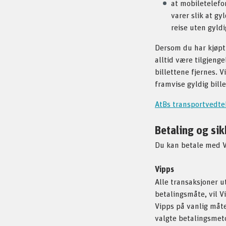
at mobiletelefo
varer slik at gy
reise uten gyldig
Dersom du har kjøpt 
alltid være tilgjenge
billettene fjernes. V
framvise gyldig bille
AtBs transportvedte
Betaling og si
Du kan betale med Vi
Vipps
Alle transaksjoner u
betalingsmåte, vil V
Vipps på vanlig måte
valgte betalingsmeto