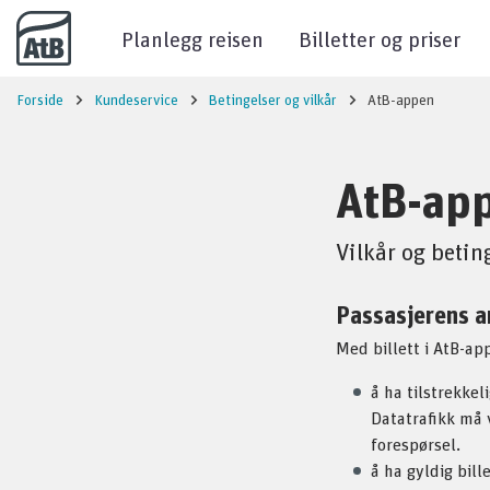
Til innhold
Planlegg reisen
Billetter og priser
Forside
Kundeservice
Betingelser og vilkår
AtB-appen
AtB-ap
Vilkår og betin
Passasjerens a
Med billett i AtB-ap
å ha tilstrekke
Datatrafikk må v
forespørsel.
å ha gyldig bill