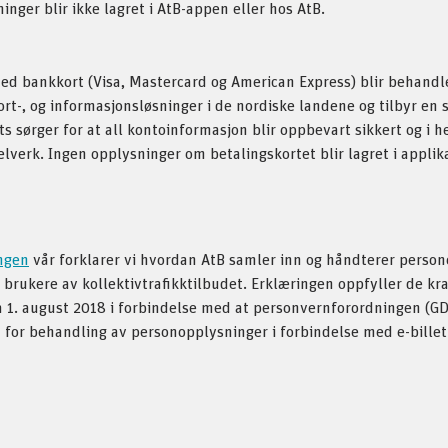
nger blir ikke lagret i AtB-appen eller hos AtB.
ed bankkort (Visa, Mastercard og American Express) blir behandle
ort-, og informasjonsløsninger i de nordiske landene og tilbyr en 
s sørger for at all kontoinformasjon blir oppbevart sikkert og i h
lverk. Ingen opplysninger om betalingskortet blir lagret i applik
ngen
vår forklarer vi hvordan AtB samler inn og håndterer perso
 brukere av kollektivtrafikktilbudet. Erklæringen oppfyller de kra
a 1. august 2018 i forbindelse med at personvernforordningen (GDP
for behandling av personopplysninger i forbindelse med e-billett