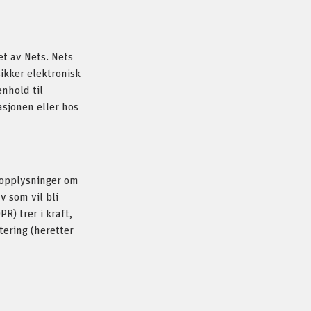
t av Nets. Nets
sikker elektronisk
enhold til
asjonen eller hos
nopplysninger om
v som vil bli
R) trer i kraft,
ering (heretter