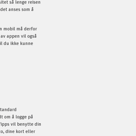
itet så lenge reisen
l det anses som å
in mobil må derfor
g av appen vil også
vil du ikke kunne
standard
dt om å logge på
Vipps vil benytte din
, dine kort eller