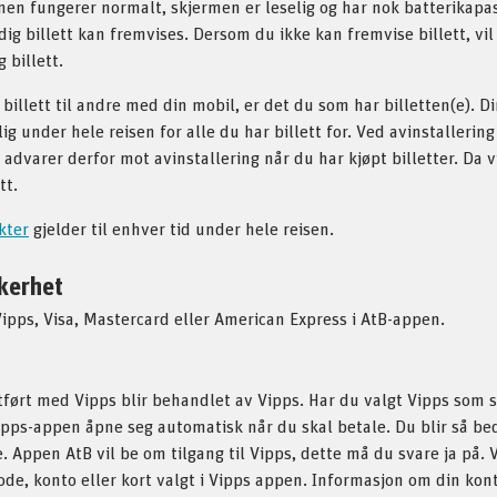
nen fungerer normalt, skjermen er leselig og har nok batterikapas
ldig billett kan fremvises. Dersom du ikke kan fremvise billett, vi
 billett.
billett til andre med din mobil, er det du som har billetten(e). D
lig under hele reisen for alle du har billett for. Ved avinstallerin
i advarer derfor mot avinstallering når du har kjøpt billetter. Da 
tt.
kter
gjelder til enhver tid under hele reisen.
kkerhet
pps, Visa, Mastercard eller American Express i AtB-appen.
tført med Vipps blir behandlet av Vipps. Har du valgt Vipps som 
ipps-appen åpne seg automatisk når du skal betale. Du blir så be
. Appen AtB vil be om tilgang til Vipps, dette må du svare ja på. 
de, konto eller kort valgt i Vipps appen. Informasjon om din konto