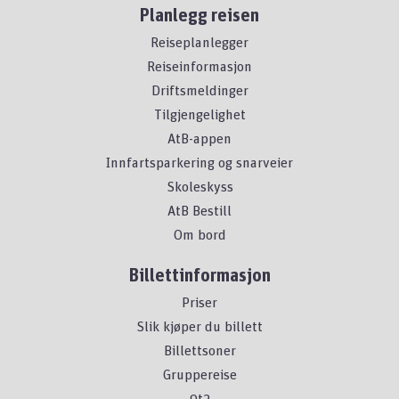
Planlegg reisen
Reiseplanlegger
Reiseinformasjon
Driftsmeldinger
Tilgjengelighet
AtB-appen
Innfartsparkering og snarveier
Skoleskyss
AtB Bestill
Om bord
Billettinformasjon
Priser
Slik kjøper du billett
Billettsoner
Gruppereise
9t2