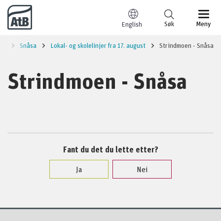
Til innhold
Søk
Meny
English
al
Snåsa
Lokal- og skolelinjer fra 17. august
Strindmoen - Snåsa
Strindmoen - Snåsa
Fant du det du lette etter?
Ja
Nei