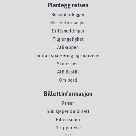
Planlegg reisen
Reiseplanlegger
Reiseinformasjon
Driftsmeldinger
Tilgjengelighet
AtB-appen
Innfartsparkering og snarveier
Skoleskyss
AtB Bestill
Om bord
Billettinformasjon
Priser
Slik kjøper du billett
Billettsoner
Gruppereise
9t2