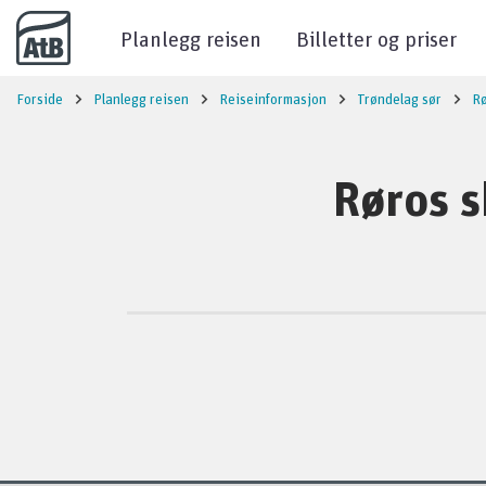
Til innhold
Planlegg reisen
Billetter og priser
Forside
Planlegg reisen
Reiseinformasjon
Trøndelag sør
R
Røros s