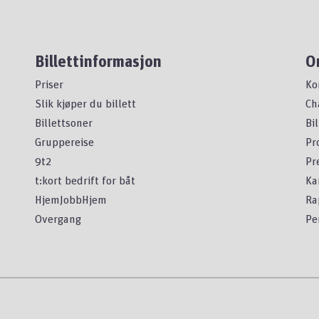
Billettinformasjon
O
Priser
Ko
Slik kjøper du billett
Ch
Billettsoner
Bi
Gruppereise
Pr
9t2
Pr
t:kort bedrift for båt
Ka
HjemJobbHjem
Ra
Overgang
Pe