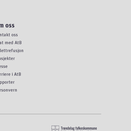
m oss
ntakt oss
at med AtB
llettrefusjon
osjekter
esse
rriere i AtB
pporter
rsonvern