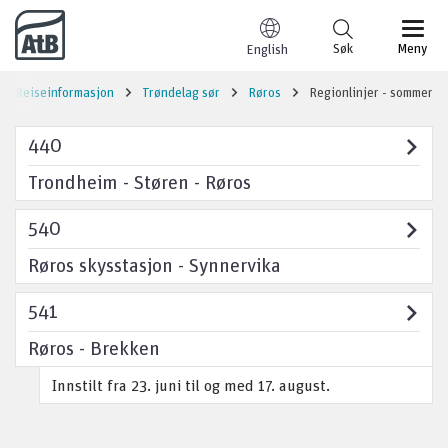
Til innhold
Søk
Meny
English
Reiseinformasjon
Trøndelag sør
Røros
Regionlinjer - sommer
440
Trondheim - Støren - Røros
540
Røros skysstasjon - Synnervika
541
Røros - Brekken
Innstilt fra 23. juni til og med 17. august.