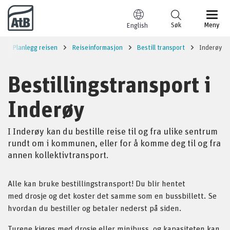
Til innhold
Søk
Meny
English
Planlegg reisen
Reiseinformasjon
Bestill transport
Inderøy
Bestillingstransport i
Inderøy
I Inderøy kan du bestille reise til og fra ulike sentrum
rundt om i kommunen, eller for å komme deg til og fra
annen kollektivtransport.
Alle kan bruke bestillingstransport! Du blir hentet
med drosje og det koster det samme som en bussbillett. Se
hvordan du bestiller og betaler nederst på siden.
Turene kjøres med drosje eller minibuss, og kapasiteten kan