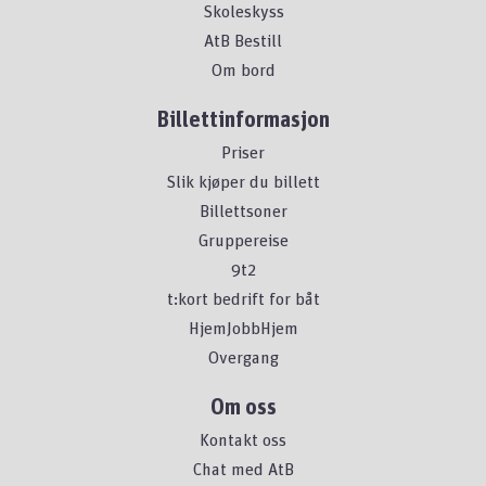
Skoleskyss
AtB Bestill
Om bord
Billettinformasjon
Priser
Slik kjøper du billett
Billettsoner
Gruppereise
9t2
t:kort bedrift for båt
HjemJobbHjem
Overgang
Om oss
Kontakt oss
Chat med AtB