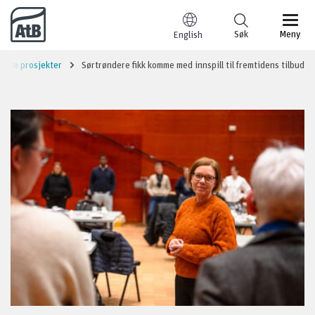
Til innhold
Søk
Meny
English
ørte prosjekter
Sørtrøndere fikk komme med innspill til fremtidens tilbud