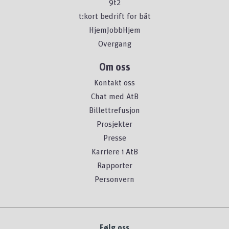
9t2
t:kort bedrift for båt
HjemJobbHjem
Overgang
Om oss
Kontakt oss
Chat med AtB
Billettrefusjon
Prosjekter
Presse
Karriere i AtB
Rapporter
Personvern
Følg oss