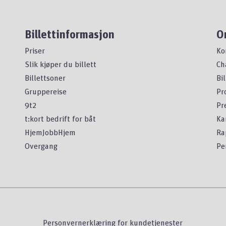
Billettinformasjon
O
Priser
Ko
Slik kjøper du billett
Ch
Billettsoner
Bi
Gruppereise
Pr
9t2
Pr
t:kort bedrift for båt
Ka
HjemJobbHjem
Ra
Overgang
Pe
Personvernerklæring for kundetjenester