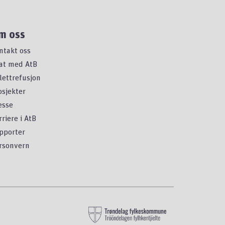
m oss
ntakt oss
at med AtB
llettrefusjon
osjekter
esse
rriere i AtB
pporter
rsonvern