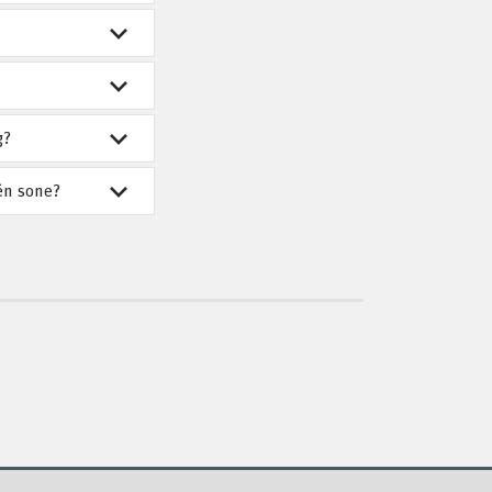
g?
 én sone?