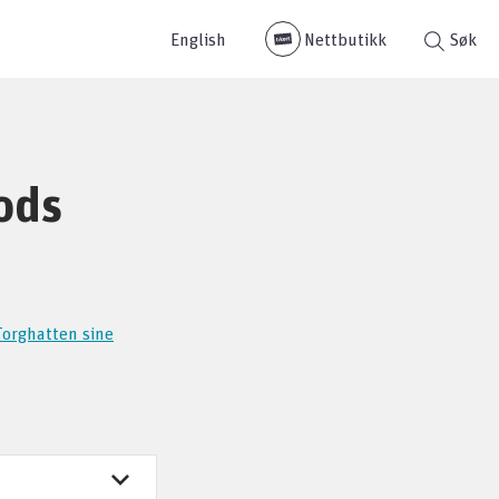
English
Nettbutikk
Søk
ods
Torghatten sine