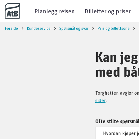
Til innhold
Planlegg reisen
Billetter og priser
Forside
Kundeservice
Spørsmål og svar
Pris og billettsone
Kan jeg
med bå
Torghatten avgjør o
sider
.
Ofte stilte spørsmå
Hvordan kjøper je