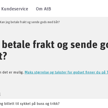
Kundeservice
Om AtB
Kan jeg betale frakt og sende gods med båt?
 betale frakt og sende g
t?
m det er mulig.
Maks størrelse og takster for godset finner du på 
l
g billett til sykkel på buss og trikk?