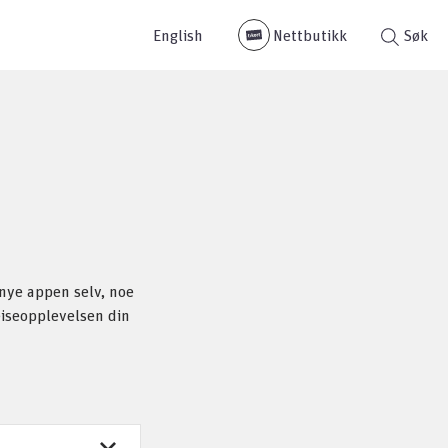
English
Nettbutikk
Søk
 nye appen selv, noe
eiseopplevelsen din