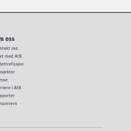
m oss
ntakt oss
at med AtB
llettrefusjon
osjekter
esse
rriere i AtB
pporter
rsonvern