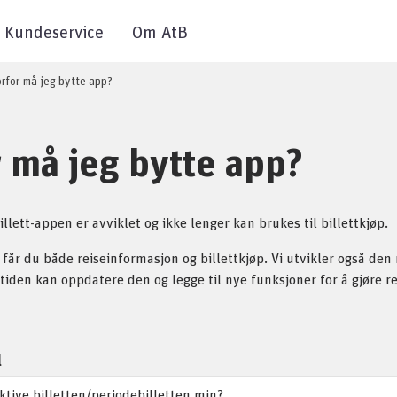
Kundeservice
Om AtB
rfor må jeg bytte app?
 må jeg bytte app?
llett-appen er avviklet og ikke lenger kan brukes til billettkjøp.
får du både reiseinformasjon og billettkjøp. Vi utvikler også den
 tiden kan oppdatere den og legge til nye funksjoner for å gjøre r
l
ktive billetten/periodebilletten min?