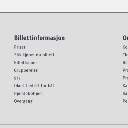
Billettinformasjon
O
Priser
Ko
Slik kjøper du billett
Ch
Billettsoner
Bi
Gruppereise
Pr
9t2
Pr
t:kort bedrift for båt
Ka
HjemJobbHjem
Ra
Overgang
Pe