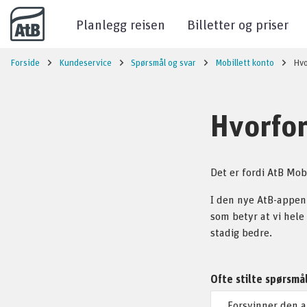
Til innhold
Planlegg reisen
Billetter og priser
Forside
Kundeservice
Spørsmål og svar
Mobillett konto
Hvo
Hvorfor
Det er fordi AtB Mobi
I den nye AtB-appen 
som betyr at vi hele
stadig bedre.
Ofte stilte spørsmå
Forsvinner den a