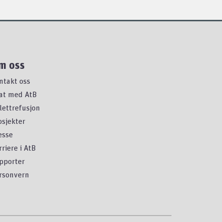
m oss
ntakt oss
at med AtB
llettrefusjon
osjekter
esse
rriere i AtB
pporter
rsonvern