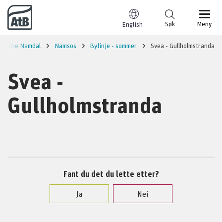
Til innhold
Søk
Meny
English
Midtre Namdal
Namsos
Bylinje - sommer
Svea - Gullholmstranda
Svea -
Gullholmstranda
Fant du det du lette etter?
Ja
Nei