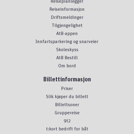
Reiseplanlegger
Reiseinformasjon
Driftsmeldinger
Tilgjengelighet
AtB-appen
Innfartsparkering og snarveier
Skoleskyss
AtB Bestill
Om bord
Billettinformasjon
Priser
Slik kjøper du billett
Billettsoner
Gruppereise
9t2
t:kort bedrift for båt