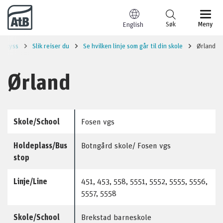
Til innhold
Søk
Meny
English
leskyss
Slik reiser du
Se hvilken linje som går til din skole
Ørland
Ørland
Skole/School
Fosen vgs
Holdeplass/Bus
Botngård skole/ Fosen vgs
stop
Linje/Line
451, 453, 558, 5551, 5552, 5555, 5556,
5557, 5558
Skole/School
Brekstad barneskole