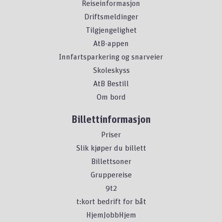
Reiseinformasjon
Driftsmeldinger
Tilgjengelighet
AtB-appen
Innfartsparkering og snarveier
Skoleskyss
AtB Bestill
Om bord
Billettinformasjon
Priser
Slik kjøper du billett
Billettsoner
Gruppereise
9t2
t:kort bedrift for båt
HjemJobbHjem