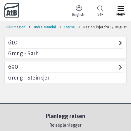
Til innhold
Søk
Meny
English
eiseinformasjon
Indre Namdal
Lierne
Regionlinjer fra 17. august
610
Grong - Sørli
690
Grong - Steinkjer
Planlegg reisen
Reiseplanlegger