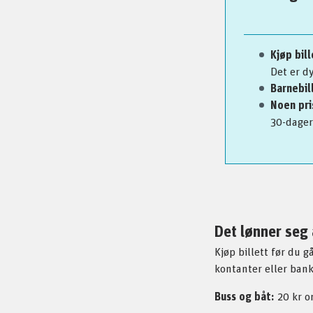
Kjøp bil
Det er d
Barnebil
Noen pri
30-dagers
Det lønner seg 
Kjøp billett før du 
kontanter eller bank
Buss og båt:
20 kr o