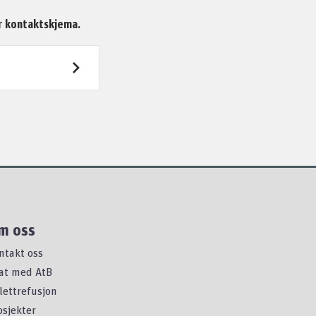
er kontaktskjema.
m oss
ntakt oss
at med AtB
llettrefusjon
osjekter