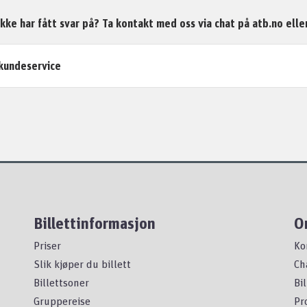
kke har fått svar på? Ta kontakt med oss via chat på atb.no ell
kundeservice
Billettinformasjon
O
Priser
Ko
Slik kjøper du billett
Ch
Billettsoner
Bi
Gruppereise
Pr