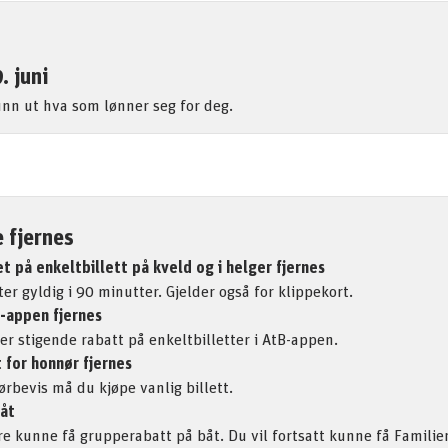
. juni
finn ut hva som lønner seg for deg.
 fjernes
et på enkeltbillett på kveld og i helger fjernes
tter gyldig i 90 minutter. Gjelder også for klippekort.
B-appen fjernes
er stigende rabatt på enkeltbilletter i AtB-appen.
 for honnør fjernes
rbevis må du kjøpe vanlig billett.
åt
gre kunne få grupperabatt på båt. Du vil fortsatt kunne få Familie