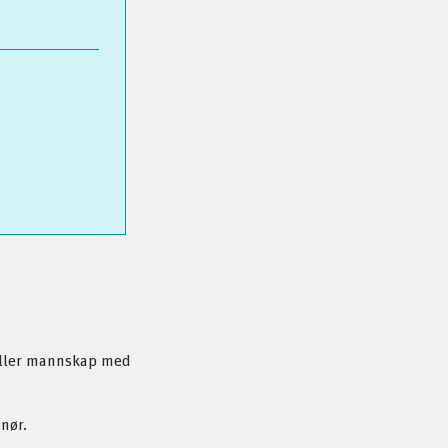
r eller mannskap med
nnør.