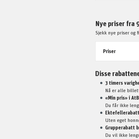
Nye priser fra 9
Sjekk nye priser og 
Priser
Disse rabattene
3 timers varigh
Nå er alle bille
«Min pris» i At
Du får ikke leng
Ektefellerabatt
Uten eget honnø
Grupperabatt b
Du vil ikke len