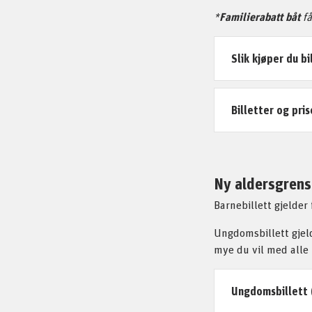
*
Familierabatt båt
få
Slik kjøper du bi
Billetter og pris
Ny aldersgrens
Barnebillett gjelder 
Ungdomsbillett gjelde
mye du vil med alle 
Ungdomsbillett 