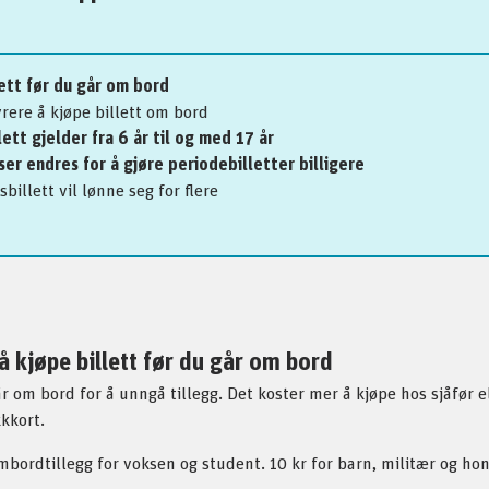
lett før du går om bord
yrere å kjøpe billett om bord
lett gjelder fra 6 år til og med 17 år
ser endres for å gjøre periodebilletter billigere
billett vil lønne seg for flere
å kjøpe billett før du går om bord
går om bord for å unngå tillegg. Det koster mer å kjøpe hos sjåfø
kkort.
mbordtillegg for voksen og student. 10 kr for barn, militær og ho