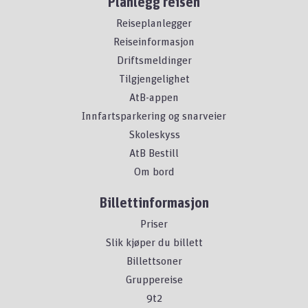
Planlegg reisen
Reiseplanlegger
Reiseinformasjon
Driftsmeldinger
Tilgjengelighet
AtB-appen
Innfartsparkering og snarveier
Skoleskyss
AtB Bestill
Om bord
Billettinformasjon
Priser
Slik kjøper du billett
Billettsoner
Gruppereise
9t2