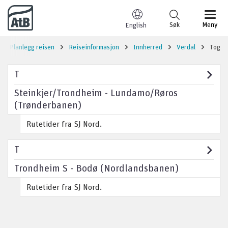
Til innhold
Søk
Meny
English
Planlegg reisen
Reiseinformasjon
Innherred
Verdal
Tog
T
Steinkjer/Trondheim - Lundamo/Røros
(Trønderbanen)
Rutetider fra SJ Nord.
T
Trondheim S - Bodø (Nordlandsbanen)
Rutetider fra SJ Nord.