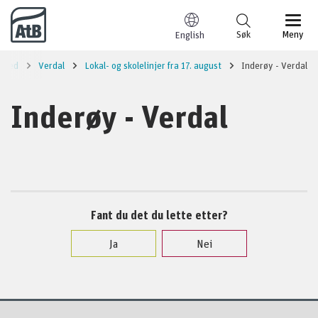
Til innhold
Søk
Meny
English
erred
Verdal
Lokal- og skolelinjer fra 17. august
Inderøy - Verdal
Inderøy - Verdal
Fant du det du lette etter?
Ja
Nei