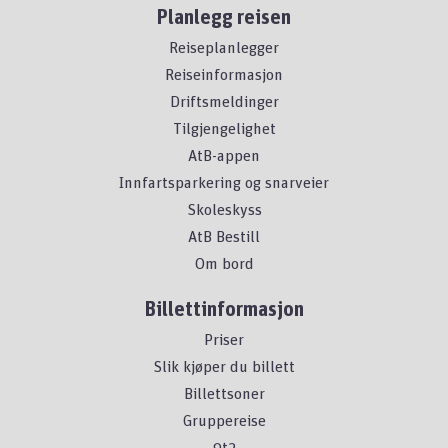
Planlegg reisen
Reiseplanlegger
Reiseinformasjon
Driftsmeldinger
Tilgjengelighet
AtB-appen
Innfartsparkering og snarveier
Skoleskyss
AtB Bestill
Om bord
Billettinformasjon
Priser
Slik kjøper du billett
Billettsoner
Gruppereise
9t2