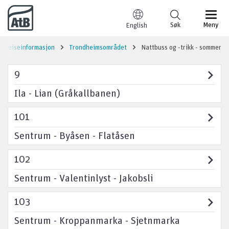
Til innhold
Søk
Meny
English
Reiseinformasjon
Trondheimsområdet
Nattbuss og -trikk - sommer
9
Ila - Lian (Gråkallbanen)
101
Sentrum - Byåsen - Flatåsen
102
Sentrum - Valentinlyst - Jakobsli
103
Sentrum - Kroppanmarka - Sjetnmarka