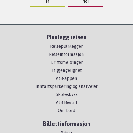
Ja
Nei
Planlegg reisen
Reiseplanlegger
Reiseinformasjon
Driftsmeldinger
Tilgjengelighet
AtB-appen
Innfartsparkering og snarveier
Skoleskyss
AtB Bestill
Om bord
Billettinformasjon
Priser