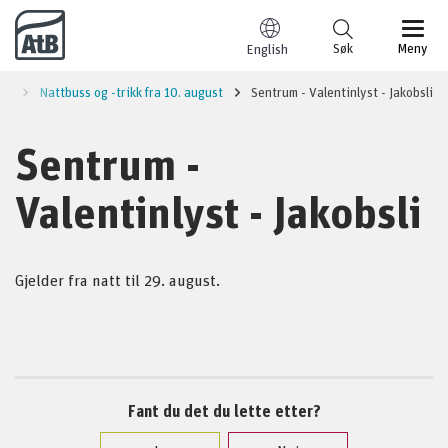
Til innhold
Søk
Meny
English
et
Nattbuss og -trikk fra 10. august
Sentrum - Valentinlyst - Jakobsli
Sentrum -
Valentinlyst - Jakobsli
Gjelder fra natt til 29. august.
Fant du det du lette etter?