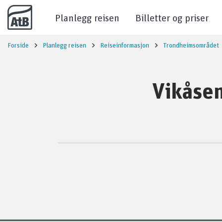
Til innhold
Planlegg reisen
Billetter og priser
Forside
Planlegg reisen
Reiseinformasjon
Trondheimsområdet
Vikåsen