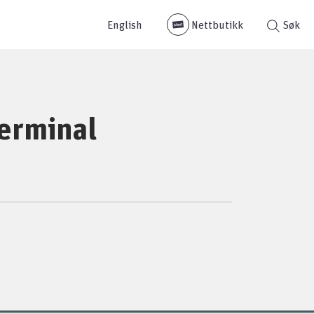
English
Nettbutikk
Søk
terminal