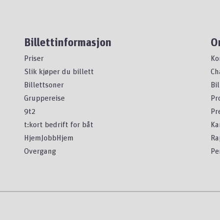
Billettinformasjon
O
Priser
Ko
Slik kjøper du billett
Ch
Billettsoner
Bi
Gruppereise
Pr
9t2
Pr
t:kort bedrift for båt
Ka
HjemJobbHjem
Ra
Overgang
Pe