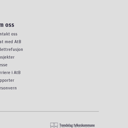
m oss
ntakt oss
at med AtB
llettrefusjon
osjekter
esse
rriere i AtB
pporter
rsonvern