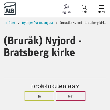
Til innhold
Søk
Meny
English
imsområdet
Bylinjer fra 10. august
(Bruråk) Nyjord - Bratsberg kirke
(Bruråk) Nyjord -
Bratsberg kirke
Fant du det du lette etter?
Ja
Nei