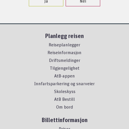
Ja
Nei
Planlegg reisen
Reiseplanlegger
Reiseinformasjon
Driftsmeldinger
Tilgjengelighet
AtB-appen
Innfartsparkering og snarveier
Skoleskyss
AtB Bestill
Om bord
Billettinformasjon
Priser