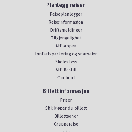
Planlegg reisen
Reiseplanlegger
Reiseinformasjon
Driftsmeldinger
Tilgjengelighet
AtB-appen
Innfartsparkering og snarveier
Skoleskyss
AtB Bestill
Om bord
Billettinformasjon
Priser
Slik kjøper du billett
Billettsoner
Gruppereise
9t2