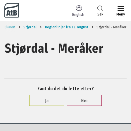
Til innhold
Søk
Meny
English
regionen
Stjørdal
Regionlinjer fra 17. august
Stjørdal - Meråker
Stjørdal - Meråker
Fant du det du lette etter?
Ja
Nei