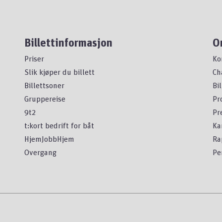
Billettinformasjon
O
Priser
Ko
Slik kjøper du billett
Ch
Billettsoner
Bi
Gruppereise
Pr
9t2
Pr
t:kort bedrift for båt
Ka
HjemJobbHjem
Ra
Overgang
Pe