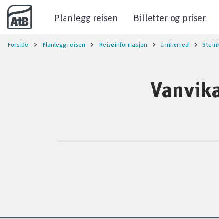
Til innhold
Planlegg reisen
Billetter og priser
Forside
Planlegg reisen
Reiseinformasjon
Innherred
Stein
Vanvika