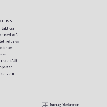
m oss
ntakt oss
at med AtB
llettrefusjon
osjekter
esse
rriere i AtB
pporter
rsonvern