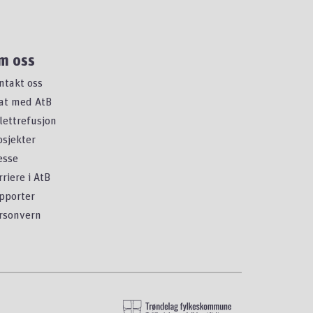
m oss
ntakt oss
at med AtB
llettrefusjon
osjekter
esse
rriere i AtB
pporter
rsonvern