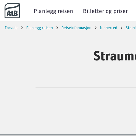
Til innhold
Planlegg reisen
Billetter og priser
Forside
Planlegg reisen
Reiseinformasjon
Innherred
Stein
Straume