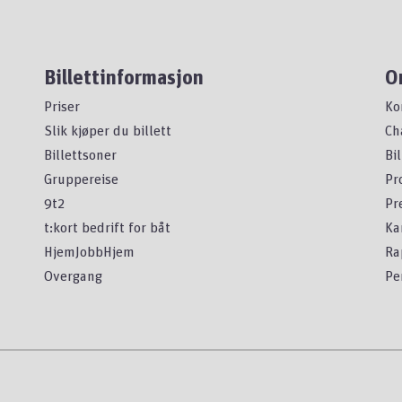
Billettinformasjon
O
Priser
Ko
Slik kjøper du billett
Ch
Billettsoner
Bi
Gruppereise
Pr
9t2
Pr
t:kort bedrift for båt
Ka
HjemJobbHjem
Ra
Overgang
Pe