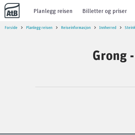
Til innhold
Planlegg reisen
Billetter og priser
Forside
Planlegg reisen
Reiseinformasjon
Innherred
Stein
Grong -