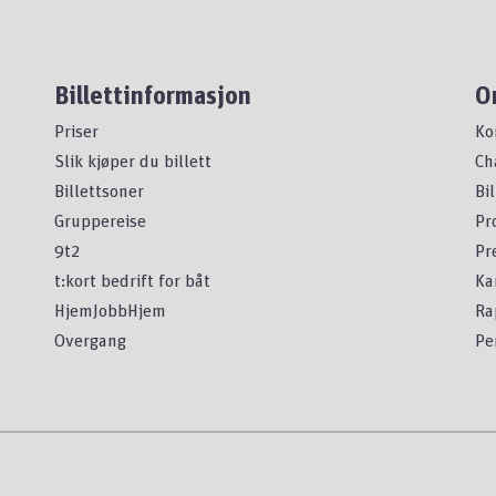
Billettinformasjon
O
Priser
Ko
Slik kjøper du billett
Ch
Billettsoner
Bi
Gruppereise
Pr
9t2
Pr
t:kort bedrift for båt
Ka
HjemJobbHjem
Ra
Overgang
Pe