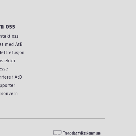
m oss
ntakt oss
at med AtB
llettrefusjon
osjekter
esse
rriere i AtB
pporter
rsonvern