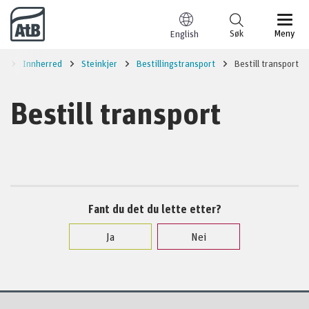
Til innhold
Søk
Meny
English
n
Innherred
Steinkjer
Bestillingstransport
Bestill transport
Bestill transport
Fant du det du lette etter?
Ja
Nei