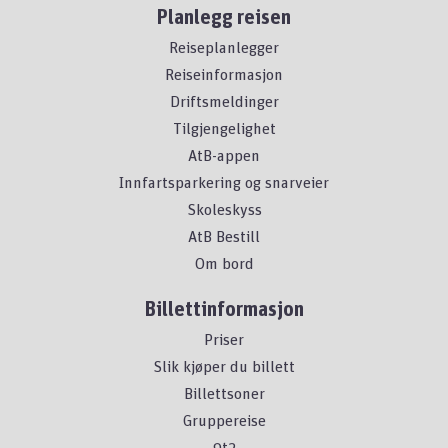
Planlegg reisen
Reiseplanlegger
Reiseinformasjon
Driftsmeldinger
Tilgjengelighet
AtB-appen
Innfartsparkering og snarveier
Skoleskyss
AtB Bestill
Om bord
Billettinformasjon
Priser
Slik kjøper du billett
Billettsoner
Gruppereise
9t2