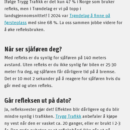
Ifølge Trygg Trafikk er det kun 47 % i Norge som bruker
refleks, men i Trøndelag er vi på topp i
landsgjennomsnittet! I 2024 var
Trøndelag å finne på
førsteplass
med sine 68 %. La oss sammen jobbe videre for
å øke refleksbruken.
Når ser sjåføren deg?
Med refleks er du synlig for sjåføren på 140 meters
avstand. Uten refleks er du ikke synlig før bilen er 25-30
meter fra deg, og sjåføren får dårligere tid på å bremse.
Det er 10 mot 2 sekunder på å reagere for sjåføren hvis du
går med og uten refleks.
Går refleksen ut på dato?
Ja, refleksvester gjør det! Effekten blir dårligere og du blir
mindre synlig i trafikken.
Trygg Trafikk
anbefaler å kjøpe
ny vest når den er vasket ca. 20 ganger, eller er brukt i 2-3
år. Den gode nyheten er at refleksbånd ikke går ut på