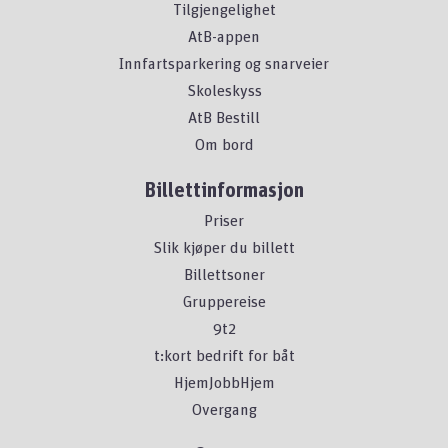
Tilgjengelighet
AtB-appen
Innfartsparkering og snarveier
Skoleskyss
AtB Bestill
Om bord
Billettinformasjon
Priser
Slik kjøper du billett
Billettsoner
Gruppereise
9t2
t:kort bedrift for båt
HjemJobbHjem
Overgang