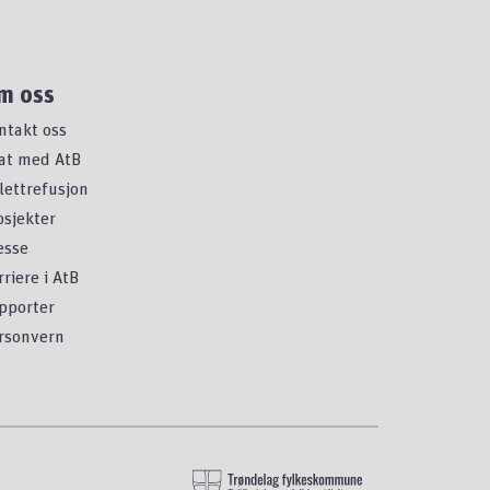
m oss
ntakt oss
at med AtB
llettrefusjon
osjekter
esse
rriere i AtB
pporter
rsonvern