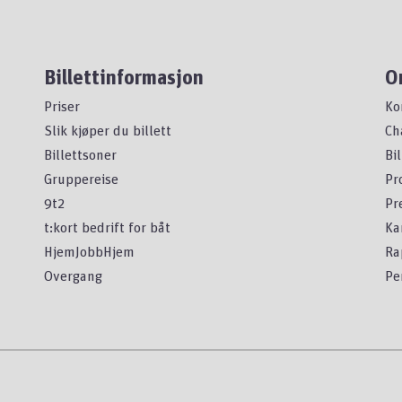
Billettinformasjon
O
Priser
Ko
Slik kjøper du billett
Ch
Billettsoner
Bi
Gruppereise
Pr
9t2
Pr
t:kort bedrift for båt
Ka
HjemJobbHjem
Ra
Overgang
Pe