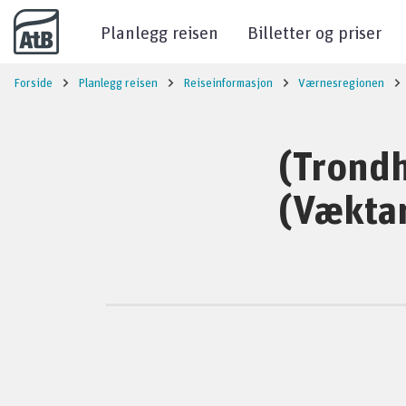
Til innhold
Planlegg reisen
Billetter og priser
Forside
Planlegg reisen
Reiseinformasjon
Værnesregionen
(Trondh
(Vækta