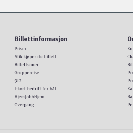
Billettinformasjon
O
Priser
Ko
Slik kjøper du billett
Ch
Billettsoner
Bi
Gruppereise
Pr
9t2
Pr
t:kort bedrift for båt
Ka
HjemJobbHjem
Ra
Overgang
Pe