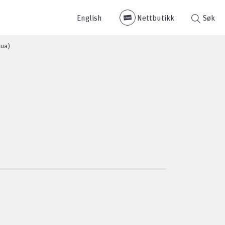
English
Nettbutikk
Søk
tua)