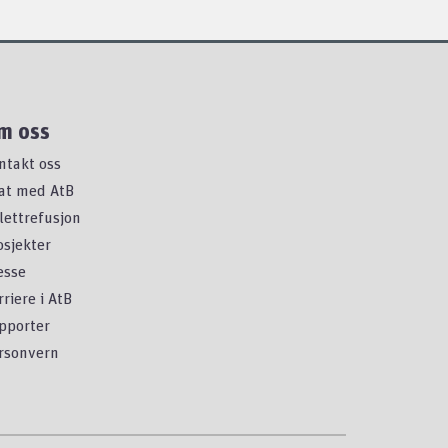
m oss
ntakt oss
at med AtB
llettrefusjon
osjekter
esse
rriere i AtB
pporter
rsonvern