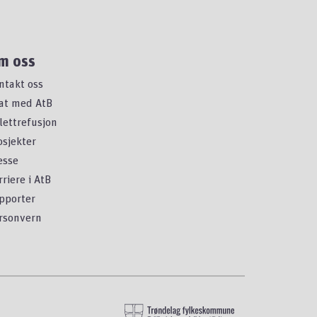
m oss
ntakt oss
at med AtB
llettrefusjon
osjekter
esse
rriere i AtB
pporter
rsonvern