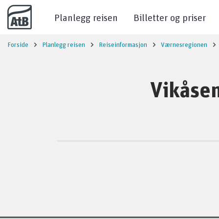
Til innhold
Planlegg reisen
Billetter og priser
Forside
Planlegg reisen
Reiseinformasjon
Værnesregionen
Vikåsen