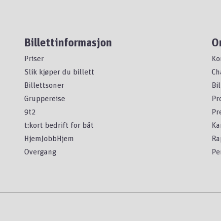
Billettinformasjon
O
Priser
Ko
Slik kjøper du billett
Ch
Billettsoner
Bi
Gruppereise
Pr
9t2
Pr
t:kort bedrift for båt
Ka
HjemJobbHjem
Ra
Overgang
Pe