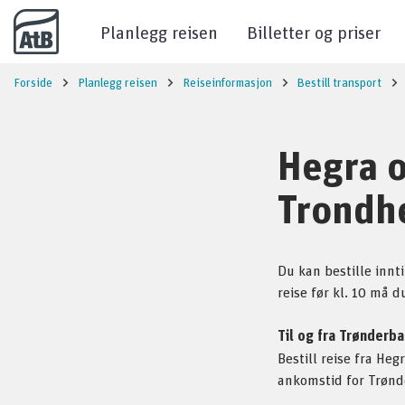
Til innhold
Planlegg reisen
Billetter og priser
Forside
Planlegg reisen
Reiseinformasjon
Bestill transport
Hegra o
Trondh
Du kan bestille innti
reise før kl. 10 må d
Til og fra Trønderb
Bestill reise fra He
ankomstid for Trønd