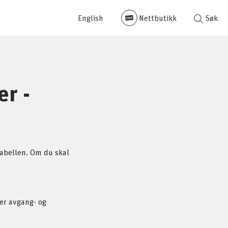
English
Nettbutikk
Søk
er -
 tabellen. Om du skal
ser avgang- og