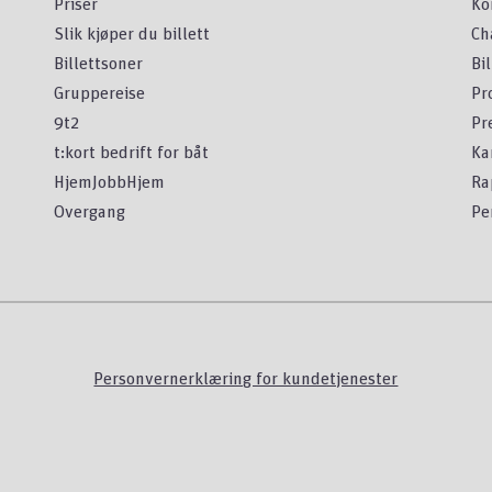
Priser
Ko
Slik kjøper du billett
Ch
Billettsoner
Bi
Gruppereise
Pr
9t2
Pr
t:kort bedrift for båt
Ka
HjemJobbHjem
Ra
Overgang
Pe
Personvernerklæring for kundetjenester