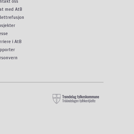
ntakt oss
at med AtB
llettrefusjon
osjekter
esse
rriere i AtB
pporter
rsonvern