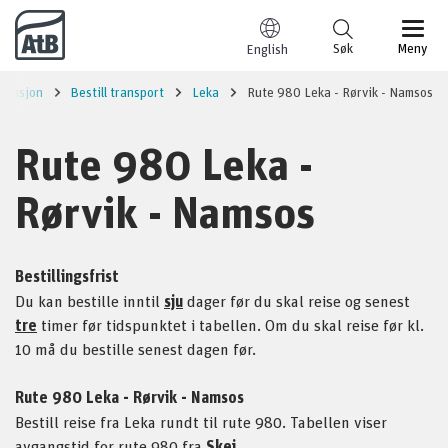
Til innhold
Søk
Meny
English
rmasjon
Bestill transport
Leka
Rute 980 Leka - Rørvik - Namsos
Rute 980 Leka -
Rørvik - Namsos
Bestillingsfrist
Du kan bestille inntil
sju
dager før du skal reise og senest
tre
timer før tidspunktet i tabellen. Om du skal reise før kl.
10 må du bestille senest dagen før.
Rute 980 Leka - Rørvik - Namsos
Bestill reise fra Leka rundt til rute 980. Tabellen viser
avgangstid for rute 980 fra
Skei
.