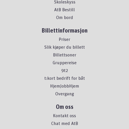
Skoleskyss
AtB Bestill
Om bord
Billettinformasjon
Priser
Slik kjøper du billett
Billettsoner
Gruppereise
9t2
t:kort bedrift for båt
HjemJobbHjem
Overgang
Om oss
Kontakt oss
Chat med AtB