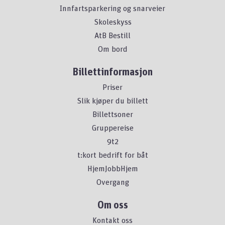
Innfartsparkering og snarveier
Skoleskyss
AtB Bestill
Om bord
Billettinformasjon
Priser
Slik kjøper du billett
Billettsoner
Gruppereise
9t2
t:kort bedrift for båt
HjemJobbHjem
Overgang
Om oss
Kontakt oss