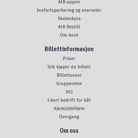
AtB-appen
Innfartsparkering og snarveier
Skoleskyss
AtB Bestill
Om bord
Billettinformasjon
Priser
Slik kjøper du billett
Billettsoner
Gruppereise
9t2
t:kort bedrift for båt
HjemJobbHjem
Overgang
Om oss