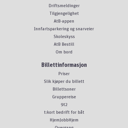
Driftsmeldinger
Tilgjengelighet
AtB-appen
Innfartsparkering og snarveier
Skoleskyss
AtB Bestill
Om bord
Billettinformasjon
Priser
Slik kjøper du billett
Billettsoner
Gruppereise
9t2
t:kort bedrift for båt
HjemJobbHjem
Overgang