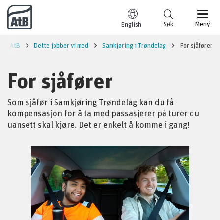
Til innhold
Søk
Meny
English
Om AtB
Dette jobber vi med
Samkjøring i Trøndelag
For sjåfører
For sjåfører
Som sjåfør i Samkjøring Trøndelag kan du få
kompensasjon for å ta med passasjerer på turer du
uansett skal kjøre. Det er enkelt å komme i gang!